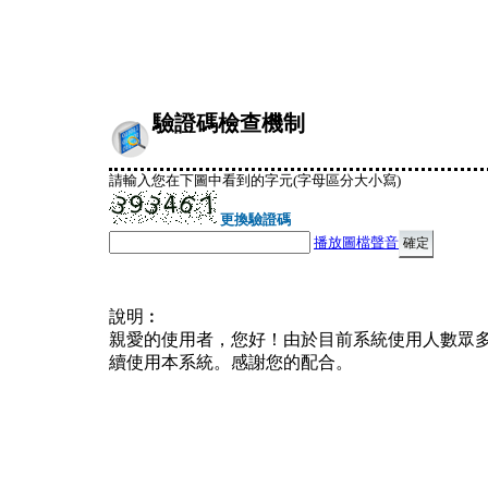
驗證碼檢查機制
請輸入您在下圖中看到的字元(字母區分大小寫)
更換驗證碼
播放圖檔聲音
說明︰
親愛的使用者，您好！由於目前系統使用人數眾
續使用本系統。感謝您的配合。