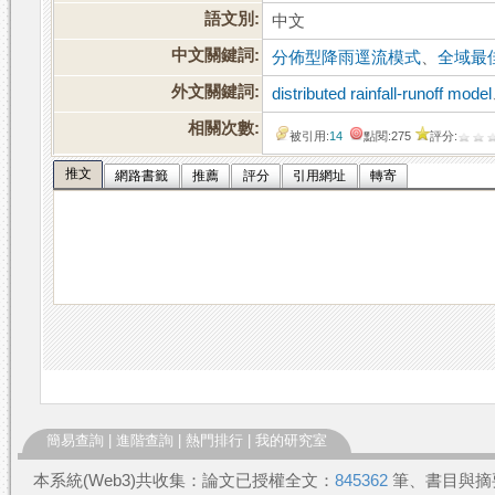
語文別:
中文
中文關鍵詞:
分佈型降雨逕流模式
、
全域最
外文關鍵詞:
distributed rainfall-runoff model
相關次數:
被引用:
14
點閱:275
評分:
推文
網路書籤
推薦
評分
引用網址
轉寄
簡易查詢
|
進階查詢
|
熱門排行
|
我的研究室
本系統(Web3)共收集：論文已授權全文：
845362
筆、書目與摘