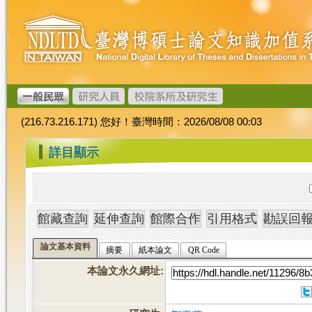
跳
臺
到
灣
主
博
要
碩
內
士
容
論
文
(216.73.216.171) 您好！臺灣時間：2026/08/08 00:03
加
值
:::
詳目顯示
系
統
論文基本資料
摘要
紙本論文
QR Code
本論文永久網址
: