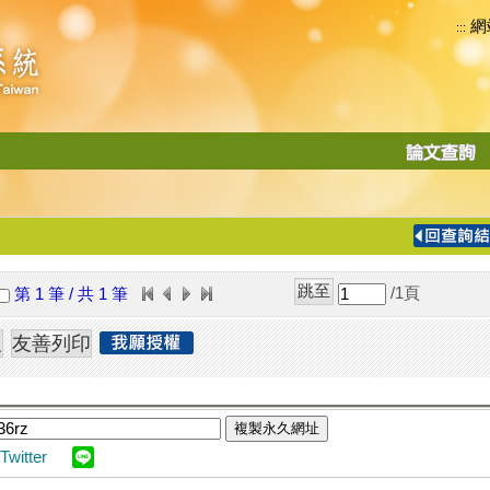
網
:::
功
能
切
換
導
覽
/1
頁
第 1 筆 / 共 1 筆
列
複製永久網址
Twitter