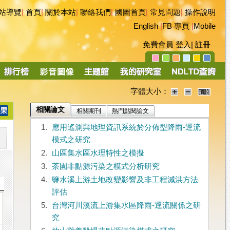
站導覽
|
首頁
|
關於本站
|
聯絡我們
|
國圖首頁
|
常見問題
|
操作說明
English
|
FB 專頁
|
Mobile
免費會員
登入
|
註冊
字體大小：
相關論文
相關期刊
熱門點閱論文
1.
應用遙測與地理資訊系統於分佈型降雨-逕流
模式之研究
2.
山區集水區水理特性之模擬
3.
茶園非點源污染之模式分析研究
4.
鹽水溪上游土地改變影響及非工程減洪方法
評估
5.
台灣河川溪流上游集水區降雨-逕流關係之研
究