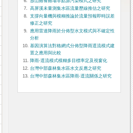
6.
放山雞養雞場非點源污染模式之研究
7.
高屏溪未量測集水區流量歷線推估之研究
8.
支撐向量機與模糊推論於流量預報即時誤差
修正之研究
9.
應用雷達降雨於分佈型水文模式與不確定性
分析
10.
基因演算法對格網式分佈型降雨逕流模式建
置之應用與比較
11.
降雨-逕流模式模糊多目標率定及視窗化
12.
台灣中部森林集水區水文反應之研究
13.
台灣中部森林集水區降雨-逕流關係之研究