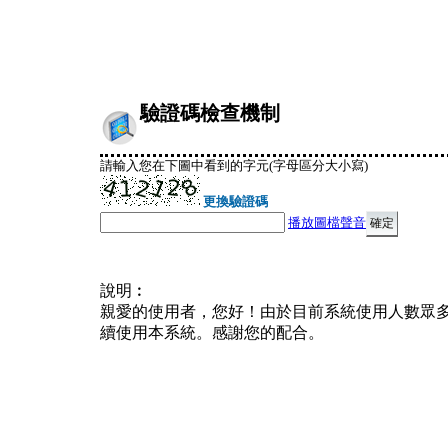
驗證碼檢查機制
請輸入您在下圖中看到的字元(字母區分大小寫)
更換驗證碼
播放圖檔聲音
說明︰
親愛的使用者，您好！由於目前系統使用人數眾
續使用本系統。感謝您的配合。