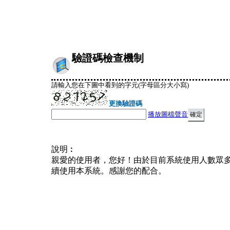
驗證碼檢查機制
請輸入您在下圖中看到的字元(字母區分大小寫)
更換驗證碼
播放圖檔聲音
說明︰
親愛的使用者，您好！由於目前系統使用人數眾
續使用本系統。感謝您的配合。