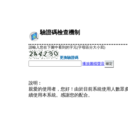
驗證碼檢查機制
請輸入您在下圖中看到的字元(字母區分大小寫)
更換驗證碼
播放圖檔聲音
說明︰
親愛的使用者，您好！由於目前系統使用人數眾
續使用本系統。感謝您的配合。