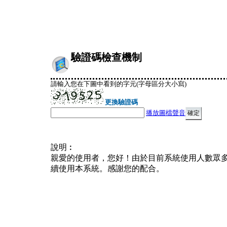
驗證碼檢查機制
請輸入您在下圖中看到的字元(字母區分大小寫)
更換驗證碼
播放圖檔聲音
說明︰
親愛的使用者，您好！由於目前系統使用人數眾
續使用本系統。感謝您的配合。