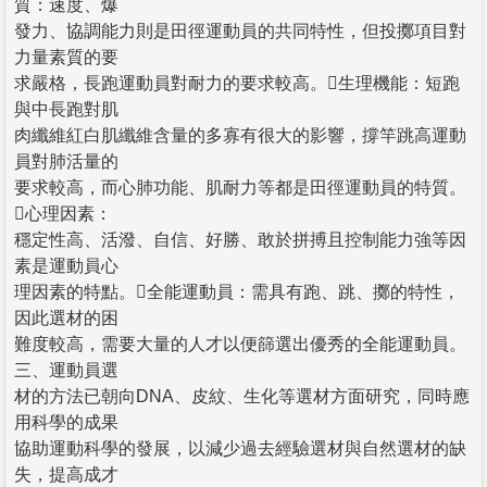
質：速度、爆
發力、協調能力則是田徑運動員的共同特性，但投擲項目對
力量素質的要
求嚴格，長跑運動員對耐力的要求較高。生理機能：短跑
與中長跑對肌
肉纖維紅白肌纖維含量的多寡有很大的影響，撐竿跳高運動
員對肺活量的
要求較高，而心肺功能、肌耐力等都是田徑運動員的特質。
心理因素：
穩定性高、活潑、自信、好勝、敢於拼搏且控制能力強等因
素是運動員心
理因素的特點。全能運動員：需具有跑、跳、擲的特性，
因此選材的困
難度較高，需要大量的人才以便篩選出優秀的全能運動員。
三、運動員選
材的方法已朝向DNA、皮紋、生化等選材方面研究，同時應
用科學的成果
協助運動科學的發展，以減少過去經驗選材與自然選材的缺
失，提高成才