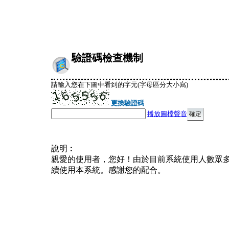
驗證碼檢查機制
請輸入您在下圖中看到的字元(字母區分大小寫)
更換驗證碼
播放圖檔聲音
說明︰
親愛的使用者，您好！由於目前系統使用人數眾
續使用本系統。感謝您的配合。