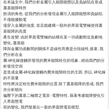
在本論文中, 我們分析金屬引入能隙能態以及負缺陷在形成
蕭基能障時所
扮演的角色. 從我們的分析發現金屬引入能隙能態和負缺陷
不僅能擾動電
場穿入金屬的強度, 並且能建構一額外的界面電雙極使得蕭
基能障的高度
產生改變. 由於界面電雙極的結構在某一功函數附近急劇地
變化, 蕭基能
障與金屬功函數間的關係不是線性而應是分段線性.接著, 我
們分析在金
屬-砷化鎵接觸所發現的費米能階栓住的現象 . 經由我們的分
析發現空洞
是造成金屬-砷化鎵接觸內費米能階栓住的主因. 所以, 砷化鎵
的不當量
特性將決定栓住費米能階的位置.除了蕭基能障的形成, 我們
亦分析順向
偏壓下的蕭基二極體之電容 -電壓特性. 藉著考慮能障變化引
入界面態電
荷的變化, 我們發展出一新的界面態電容模型.