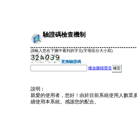
驗證碼檢查機制
請輸入您在下圖中看到的字元(字母區分大小寫)
更換驗證碼
播放圖檔聲音
說明︰
親愛的使用者，您好！由於目前系統使用人數眾
續使用本系統。感謝您的配合。