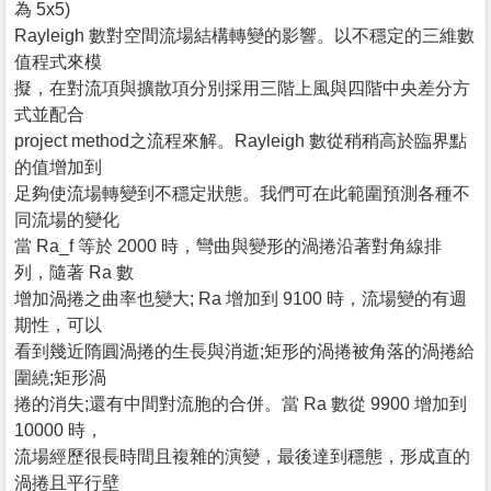
為 5x5)
Rayleigh 數對空間流場結構轉變的影響。以不穩定的三維數
值程式來模
擬，在對流項與擴散項分別採用三階上風與四階中央差分方
式並配合
project method之流程來解。Rayleigh 數從稍稍高於臨界點
的值增加到
足夠使流場轉變到不穩定狀態。我們可在此範圍預測各種不
同流場的變化
當 Ra_f 等於 2000 時，彎曲與變形的渦捲沿著對角線排
列，隨著 Ra 數
增加渦捲之曲率也變大; Ra 增加到 9100 時，流場變的有週
期性，可以
看到幾近隋圓渦捲的生長與消逝;矩形的渦捲被角落的渦捲給
圍繞;矩形渦
捲的消失;還有中間對流胞的合併。當 Ra 數從 9900 增加到
10000 時，
流場經歷很長時間且複雜的演變，最後達到穩態，形成直的
渦捲且平行壁