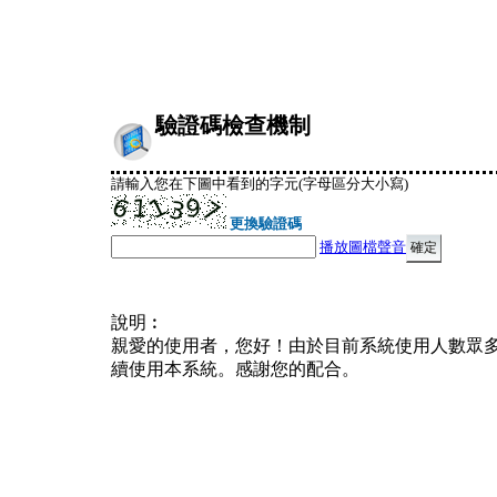
驗證碼檢查機制
請輸入您在下圖中看到的字元(字母區分大小寫)
更換驗證碼
播放圖檔聲音
說明︰
親愛的使用者，您好！由於目前系統使用人數眾
續使用本系統。感謝您的配合。