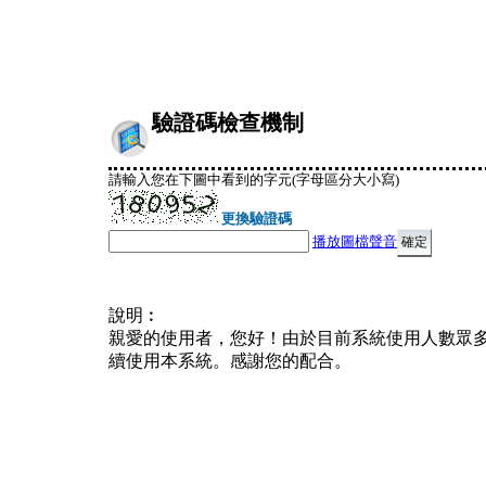
驗證碼檢查機制
請輸入您在下圖中看到的字元(字母區分大小寫)
更換驗證碼
播放圖檔聲音
說明︰
親愛的使用者，您好！由於目前系統使用人數眾
續使用本系統。感謝您的配合。