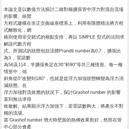
本論文是以數值方法探討二維對稱擴張管中浮力對混合流場
的影響。統禦
方程式建構在非正交曲線座標系上，利用有限體積法將方程
式離散化，網
格則使用非交錯式的格點安排，再以 SIMPLE 型式的法則求
解該代數方程
式。所測試的狀態包括流體Prandtl number為0.7 ，擴張比
為3， 雷諾數
為56及114，半擴張角定在30°和90°等共三種情形。每一種
情形中，傾
斜角從0°改變到180°，也就是從浮力加強狀態轉變為浮力消
減狀態。在
浮力加強對流效應的狀況下，探討Grashof number 的影響
直到無法求得
收斂解。結果顯示浮力加強下，若雷諾數夠大，將產生不對
稱的流場。
當 Grashof number 增大時壁面的熱傳效果愈好，然而在管
中心部分會產