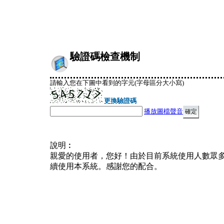
驗證碼檢查機制
請輸入您在下圖中看到的字元(字母區分大小寫)
更換驗證碼
播放圖檔聲音
說明︰
親愛的使用者，您好！由於目前系統使用人數眾
續使用本系統。感謝您的配合。