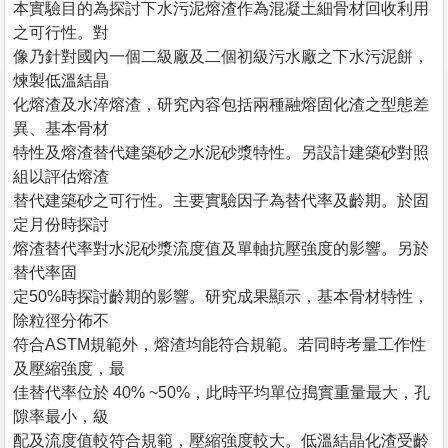
本實驗目的為探討下水污泥熔渣作為混凝土細骨材回收利用
之可行性。對
像乃針對國內一個二級廠及二個初級污水廠之下水污泥餅，
煉製低溫結晶
化熔渣及水淬熔渣，研究內容包括兩種融熔固化渣之型態差
異、基本骨材
特性及熔渣替代建築砂之水泥砂漿特性。另設計建築砂對照
組以評估熔渣
替代建築砂之可行性。主要實驗因子為替代率及齡期。於固
定月份時探討
熔渣替代率對水泥砂漿流度值及單軸抗壓強度的影響。另於
替代率固
定50%時探討齡期的影響。研究成果顯示，基本骨材特性，
除粒徑分佈不
符合ASTM規範外，熔渣均能符合規範。若同時考量工作性
及壓縮強度，最
佳替代率位於 40% ~50%，此時平均單位搗實重量最大，孔
隙率最小，級
配及流度值較符合規範，壓縮強度較大。低溫結晶化渣受齡