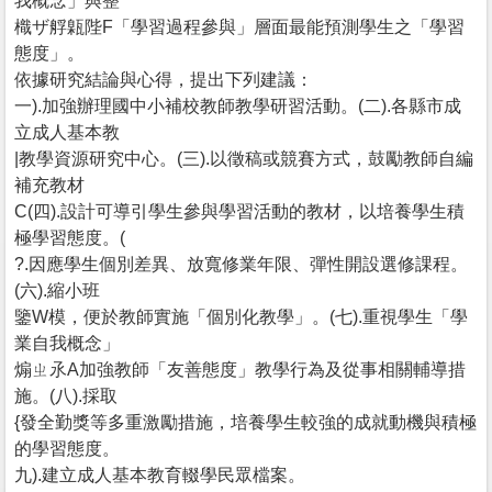
我概念」與整
樴ザ艀甈陛F「學習過程參與」層面最能預測學生之「學習
態度」。
依據研究結論與心得，提出下列建議：
一).加強辦理國中小補校教師教學研習活動。(二).各縣市成
立成人基本教
|教學資源研究中心。(三).以徵稿或競賽方式，鼓勵教師自編
補充教材
C(四).設計可導引學生參與學習活動的教材，以培養學生積
極學習態度。(
?.因應學生個別差異、放寬修業年限、彈性開設選修課程。
(六).縮小班
鑒W模，便於教師實施「個別化教學」。(七).重視學生「學
業自我概念」
煽ㄓ氶A加強教師「友善態度」教學行為及從事相關輔導措
施。(八).採取
{發全勤獎等多重激勵措施，培養學生較強的成就動機與積極
的學習態度。
九).建立成人基本教育輟學民眾檔案。