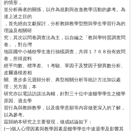
的情形，
並分析兩者的關係，以作為規劃與改進教學活動的參考。為
達上述之目的
，首先經由文獻探討，分析教師教學型態與學生學習行為的
理論及相關研
究；其次以問卷調查法為主，以自編之「教與學特質調查問
卷」，對台灣
地區國中小補校學生進行抽樣調查，共得１７６８份有效問
卷，所得資料
經平均數、標準差、ｔ考驗、單因子及雙因子變異數分析、
皮爾遜積差相
關、逐步多元迴歸分析、典型相關分析等統計方法加以處
理；另方面，本
研究亦以電話訪談法為輔，針對三十位中途輟學學生之輟學
原因、過去學
習行為與教師教學，以及復學意願等內容做更深入的了解，
以為參考。
茲歸納本研究之主要發現，做成結論如下：
(一)個人心理因素與教學因素是輟學學生中途退學及影響其