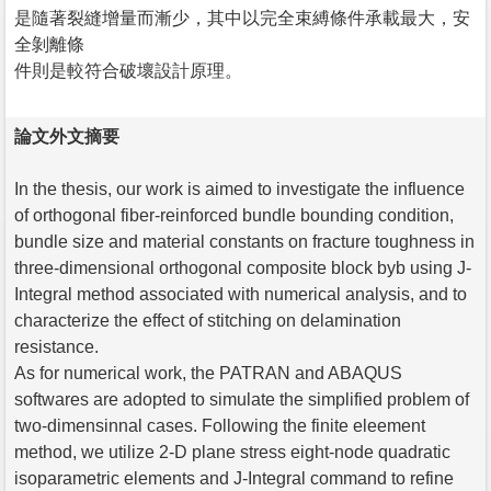
是隨著裂縫增量而漸少，其中以完全束縛條件承載最大，安
全剝離條
件則是較符合破壞設計原理。
論文外文摘要
In the thesis, our work is aimed to investigate the influence
of orthogonal fiber-reinforced bundle bounding condition,
bundle size and material constants on fracture toughness in
three-dimensional orthogonal composite block byb using J-
Integral method associated with numerical analysis, and to
characterize the effect of stitching on delamination
resistance.
As for numerical work, the PATRAN and ABAQUS
softwares are adopted to simulate the simplified problem of
two-dimensinnal cases. Following the finite eleement
method, we utilize 2-D plane stress eight-node quadratic
isoparametric elements and J-Integral command to refine