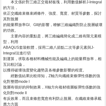
本文係針對三維正交複材板塊，利用數值解析J-Integral
的方法，
依正交纖維束條束縛條件、強度、寬度、材質等參數，探討
其對脫層
的能量釋放率GI、GII的影響，瞭解三維編織對防止脫層破壞
的功效。
主要內容的重點是，將三維編織簡化成二維有限元素模
型，利用
ABAQUS套裝軟體，採用二維八節點二次等參元素與J-
Integral法進行切
割運算，求取各種材料機械性能及編織上的能量釋放率，相
互比較討論，
以獲得破壞強度變化趨勢及各種參數影響的程度。
經數值結果比較得知，Z軸方向纖維束條彈性係數的強
化對整體mode I
脫層有很好的抑制效果，X軸方向複材積層板彈性係數的強
化則對mode II
有反效果，而且束條愈寬愈有利防止脫層。在纖維束條承載
應力方面