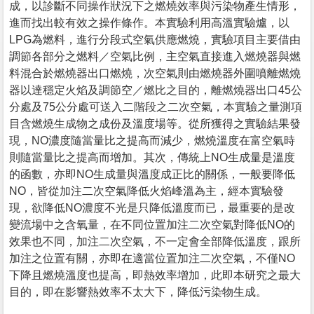
成，以診斷不同操作狀況下之燃燒效率與污染物產生情形，
進而找出較有效之操作條作。本實驗利用高溫實驗爐，以
LPG為燃料，進行分段式空氣供應燃燒，實驗項目主要借由
調節各部分之燃料／空氣比例，主空氣直接進入燃燒器與燃
料混合於燃燒器出口燃燒，次空氣則由燃燒器外圍噴離燃燒
器以達穩定火焰及調節空／燃比之目的，離燃燒器出口45公
分處及75公分處可送入二階段之二次空氣，本實驗之量測項
目含燃燒生成物之成份及溫度場等。從所獲得之實驗結果發
現，NO濃度隨當量比之提高而減少，燃燒溫度在富空氣時
則隨當量比之提高而增加。其次，傳統上NO生成量是溫度
的函數，亦即NO生成量與溫度成正比的關係，一般要降低
NO，皆從加注二次空氣降低火焰峰溫為主，經本實驗發
現，欲降低NO濃度不光是只降低溫度而已，最重要的是改
變流場中之含氧量，在不同位置加注二次空氣對降低NO的
效果也不同，加注二次空氣，不一定會全部降低溫度，跟所
加注之位置有關，亦即在適當位置加注二次空氣，不僅NO
下降且燃燒溫度也提高，即熱效率增加，此即本研究之最大
目的，即在影響熱效率不太大下，降低污染物生成。