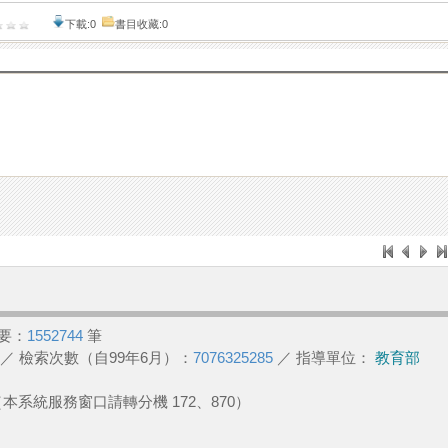
下載:0
書目收藏:0
要：
1552744
筆
／ 檢索次數（自99年6月）：
7076325285
／ 指導單位：
教育部
2 （本系統服務窗口請轉分機 172、870）