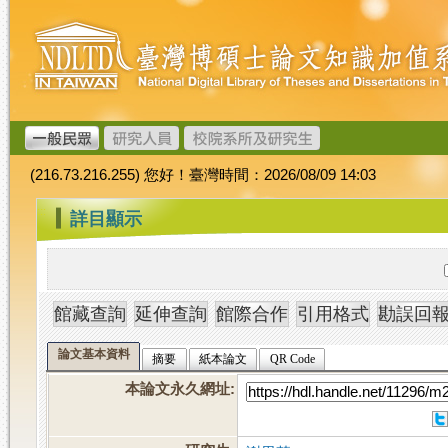
跳
臺
到
灣
主
博
要
碩
內
士
容
論
文
(216.73.216.255) 您好！臺灣時間：2026/08/09 14:03
加
值
:::
詳目顯示
系
統
論文基本資料
摘要
紙本論文
QR Code
本論文永久網址
: