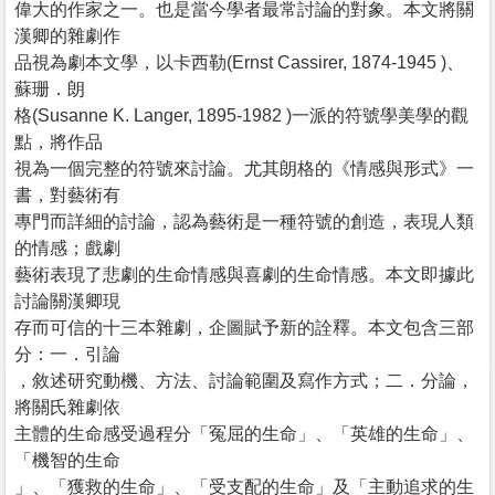
偉大的作家之一。也是當今學者最常討論的對象。本文將關
漢卿的雜劇作
品視為劇本文學，以卡西勒(Ernst Cassirer, 1874-1945 )、
蘇珊．朗
格(Susanne K. Langer, 1895-1982 )一派的符號學美學的觀
點，將作品
視為一個完整的符號來討論。尤其朗格的《情感與形式》一
書，對藝術有
專門而詳細的討論，認為藝術是一種符號的創造，表現人類
的情感；戲劇
藝術表現了悲劇的生命情感與喜劇的生命情感。本文即據此
討論關漢卿現
存而可信的十三本雜劇，企圖賦予新的詮釋。本文包含三部
分：一．引論
，敘述研究動機、方法、討論範圍及寫作方式；二．分論，
將關氏雜劇依
主體的生命感受過程分「冤屈的生命」、「英雄的生命」、
「機智的生命
」、「獲救的生命」、「受支配的生命」及「主動追求的生