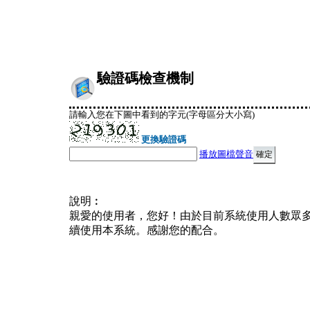
驗證碼檢查機制
請輸入您在下圖中看到的字元(字母區分大小寫)
更換驗證碼
播放圖檔聲音
說明︰
親愛的使用者，您好！由於目前系統使用人數眾
續使用本系統。感謝您的配合。