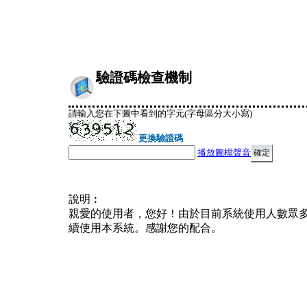
驗證碼檢查機制
請輸入您在下圖中看到的字元(字母區分大小寫)
更換驗證碼
播放圖檔聲音
說明︰
親愛的使用者，您好！由於目前系統使用人數眾
續使用本系統。感謝您的配合。