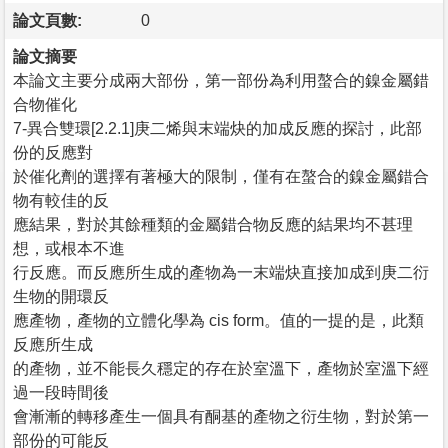
論文頁數:
0
論文摘要
本論文主要分成兩大部份，第一部份為利用螯合的鎳金屬錯
合物催化
7-異合雙環[2.2.1]庚二烯與末端炔的加成反應的探討，此部
份的反應對
於催化劑的選擇有著極大的限制，僅有在螯合的鎳金屬錯合
物有較佳的反
應結果，對於其餘種類的金屬錯合物反應的結果均不甚理
想，或根本不進
行反應。而反應所生成的產物為一末端炔直接加成到庚二衍
生物的開環反
應產物，產物的立體化學為 cis form。值的一提的是，此類
反應所生成
的產物，並不能長久穩定的存在於室溫下，產物於室溫下經
過一段時間後
會漸漸的轉移產生一個具有酮基的產物之衍生物，對於第一
部份的可能反