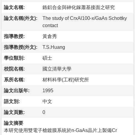
論文名稱:
鉻鋁合金與砷化鎵蕭基接面之研究
論文名稱(外文):
The study of CrxAl100-x/GaAs Schottky
contact
指導教授:
黃倉秀
指導教授(外文):
T.S.Huang
學位類別:
碩士
校院名稱:
國立清華大學
系所名稱:
材料科學(工程)研究所
論文出版年:
1995
語文別:
中文
論文頁數:
0
論文摘要
本研究使用雙電子槍鍍膜系統於n-GaAs晶片上製備Cr