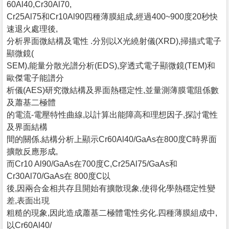
60Al40,Cr30Al70,
Cr25Al75和Cr10Al90四種薄膜組成,經過400~900度20秒快
速退火處理後,
分析界面微結構及電性 .分別以X光繞射儀(XRD),掃描式電子
顯微鏡(
SEM),能量分散光譜分析(EDS),穿透式電子顯微鏡(TEM)和
歐傑電子能譜分
析儀(AES)研究微結構及界面熱穩定性,並量測薄膜電阻係數
及蕭基二極體
的電流-電壓特性曲線,以計算出能障高和理想因子,探討電性
及界面結構
間的關係.結構分析上顯示Cr60Al40/GaAs在800度C時界面
擴散反應形成,
而Cr10 Al90/GaAs在700度C,Cr25Al75/GaAs和
Cr30Al70/GaAs在 800度C以
後,因兩合金相共存且開始有擴散現象,使得化學熱穩定性變
差,表面出現
粗糙的現象,因此造成蕭基二極體電性劣化.四種薄膜組成中,
以Cr60Al40/