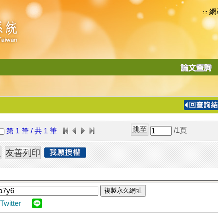
網
:::
功
能
切
換
導
覽
/1
頁
第 1 筆 / 共 1 筆
列
複製永久網址
Twitter