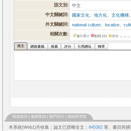
語文別:
中文
中文關鍵詞:
國家文化
、
地方化
、
文化機構
外文關鍵詞:
national culture
、
localize
、
cult
相關次數:
被引用:
2
點閱:221
評分:
推文
網路書籤
推薦
評分
引用網址
轉寄
簡易查詢
|
進階查詢
|
熱門排行
|
我的研究室
本系統(Web1)共收集：論文已授權全文：
845362
筆、書目與摘