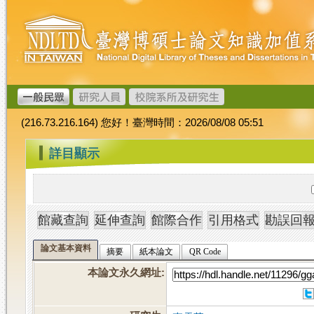
跳
臺
到
灣
主
博
要
碩
內
士
容
論
文
(216.73.216.164) 您好！臺灣時間：2026/08/08 05:51
加
值
:::
詳目顯示
系
統
論文基本資料
摘要
紙本論文
QR Code
本論文永久網址
: