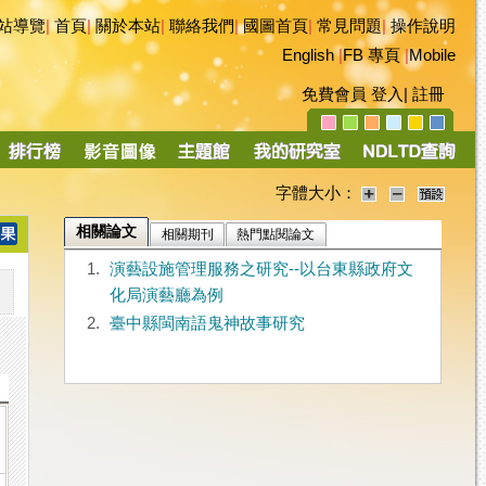
站導覽
|
首頁
|
關於本站
|
聯絡我們
|
國圖首頁
|
常見問題
|
操作說明
English
|
FB 專頁
|
Mobile
免費會員
登入
|
註冊
字體大小：
相關論文
相關期刊
熱門點閱論文
1.
演藝設施管理服務之研究--以台東縣政府文
化局演藝廳為例
2.
臺中縣閩南語鬼神故事研究