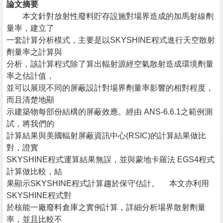
論文摘要
本文針對放射性廢料貯存設施對場界造成的加馬射線劑
量率，建立了
一套計算分析模式，主要是以SKYSHINE程式進行天空散射
劑量率之計算與
分析，該計算程式除了算出輻射源經空氣散射造成環境劑量
率之估計值，
並可以展現不同的屏蔽設計對場界劑量率影響的相對程度，
而且清楚地顯
示建築物每部份結構的屏蔽效應。經由 ANS-6.6.1之範例測
試，將我們的
計算結果與美國輻射屏蔽資訊中心(RSIC)的計算結果做比
對，證實
SKYSHINE程式運算結果無誤，並與蒙地卡羅法 EGS4程式
計算做比較，結
果顯示SKYSHINE程式計算趨於保守估計。 本文亦利用
SKYSHINE程式對
於核能一廠廢料倉庫之實例計算，詳細分析場界散射劑量
率，並且比較不