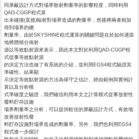
同屏蔽設計方式對場界散射劑量率的影響程度，同時利用
QAD-CGGP程式算
出未碰撞(直接)輻射對場界造成的劑量率，然後將兩者相加
得到場界的總
劑量率。由於SKYSHINE程式運算的關鍵問題在於如何適當
地將體積分佈射
源以等效點射源來表示，因此本文對於利用QAD-CGGP程
式從事等效點射源
的決定方法也做了有系統的介紹，並利用EGS4程式驗證其
準確性。結果顯
示決定等效點射源的方法為保守之估計。經由範例與實例計
算以及分析模
式準確度之驗證，我們確信利用本文之計算模式從事放射性
廢料貯存設施
場界劑量率之分析，可以提供較佳的屏蔽設計方式，有效地
改善放射性廢
料貯存設施對場界造成的劑量率。另外，我們也利用EGS4
程式進一步探討