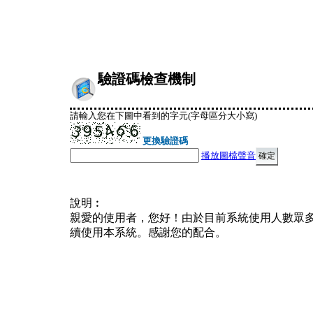
驗證碼檢查機制
請輸入您在下圖中看到的字元(字母區分大小寫)
更換驗證碼
播放圖檔聲音
說明︰
親愛的使用者，您好！由於目前系統使用人數眾
續使用本系統。感謝您的配合。