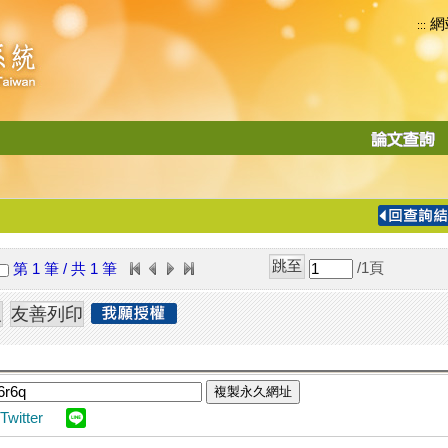
網
:::
功
能
切
換
導
覽
/1
頁
第 1 筆 / 共 1 筆
列
複製永久網址
Twitter