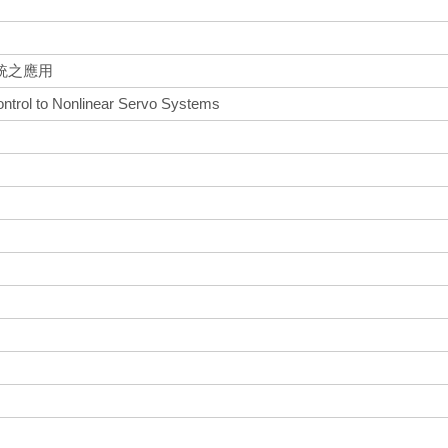
統之應用
ontrol to Nonlinear Servo Systems