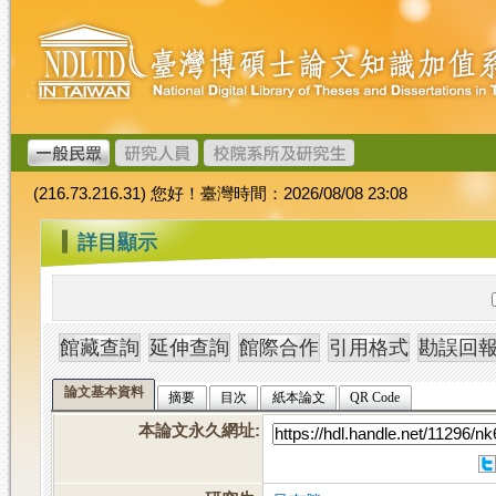
跳
臺
到
灣
主
博
要
碩
內
士
容
論
文
(216.73.216.31) 您好！臺灣時間：2026/08/08 23:08
加
值
:::
詳目顯示
系
統
論文基本資料
摘要
目次
紙本論文
QR Code
本論文永久網址
: