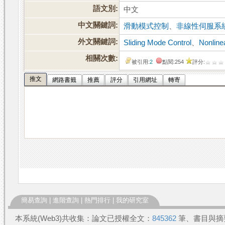
語文別:
中文
中文關鍵詞:
滑動模式控制
、
非線性伺服系
外文關鍵詞:
Sliding Mode Control
、
Nonline
相關次數:
被引用:
2
點閱:254
評分:
推文
網路書籤
推薦
評分
引用網址
轉寄
簡易查詢
|
進階查詢
|
熱門排行
|
我的研究室
本系統(Web3)共收集：論文已授權全文：
845362
筆、書目與摘