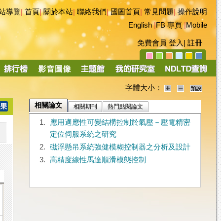
站導覽
|
首頁
|
關於本站
|
聯絡我們
|
國圖首頁
|
常見問題
|
操作說明
English
|
FB 專頁
|
Mobile
免費會員
登入
|
註冊
字體大小：
相關論文
相關期刊
熱門點閱論文
1.
應用適應性可變結構控制於氣壓－壓電精密
定位伺服系統之研究
2.
磁浮懸吊系統強健模糊控制器之分析及設計
3.
高精度線性馬達順滑模態控制