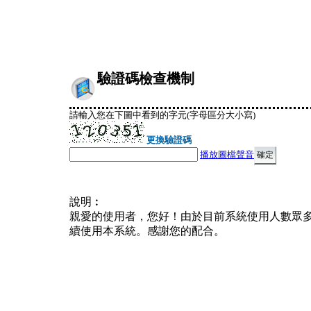
驗證碼檢查機制
請輸入您在下圖中看到的字元(字母區分大小寫)
更換驗證碼
播放圖檔聲音
說明︰
親愛的使用者，您好！由於目前系統使用人數眾
續使用本系統。感謝您的配合。