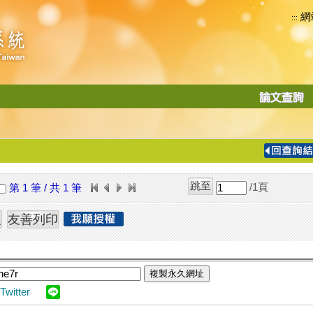
網
:::
功
能
切
換
導
覽
/1
頁
第 1 筆 / 共 1 筆
列
複製永久網址
Twitter