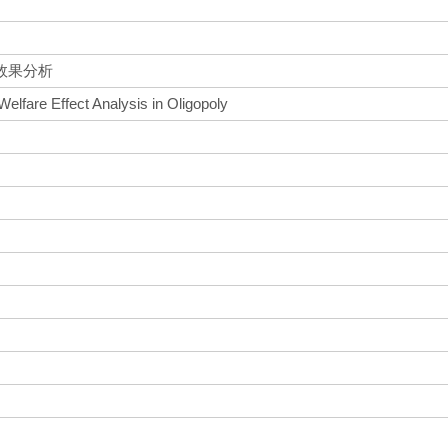
效果分析
elfare Effect Analysis in Oligopoly