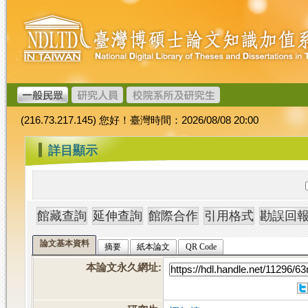
跳
臺
到
灣
主
博
要
碩
內
士
容
論
文
(216.73.217.145) 您好！臺灣時間：2026/08/08 20:00
加
值
:::
詳目顯示
系
統
論文基本資料
摘要
紙本論文
QR Code
本論文永久網址
: