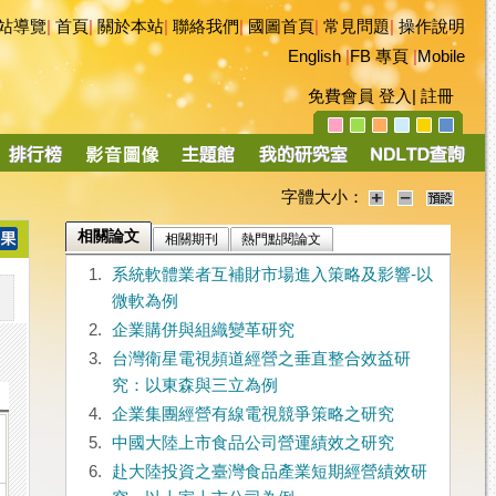
站導覽
|
首頁
|
關於本站
|
聯絡我們
|
國圖首頁
|
常見問題
|
操作說明
English
|
FB 專頁
|
Mobile
免費會員
登入
|
註冊
字體大小：
相關論文
相關期刊
熱門點閱論文
1.
系統軟體業者互補財市場進入策略及影響-以
微軟為例
2.
企業購併與組織變革研究
3.
台灣衛星電視頻道經營之垂直整合效益研
究：以東森與三立為例
4.
企業集團經營有線電視競爭策略之研究
5.
中國大陸上市食品公司營運績效之研究
6.
赴大陸投資之臺灣食品產業短期經營績效研