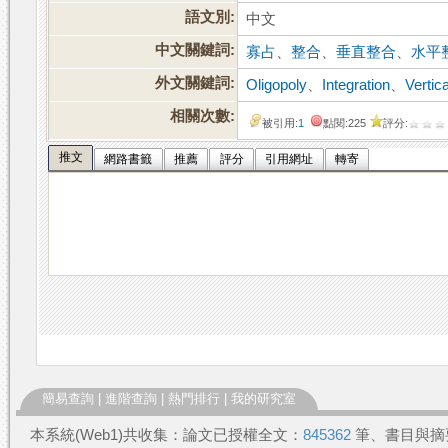
語文別:
中文
中文關鍵詞:
寡占
、
整合
、
垂直整合
、
水平
外文關鍵詞:
Oligopoly
、
Integration
、
Vertica
相關次數:
被引用:
1
點閱:225
評分:
推文
網路書籤
推薦
評分
引用網址
轉寄
簡易查詢
|
進階查詢
|
熱門排行
|
我的研究室
本系統(Web1)共收集：論文已授權全文：
845362
筆、書目與摘