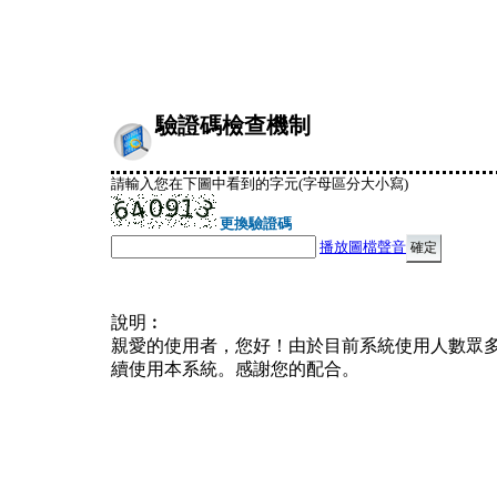
驗證碼檢查機制
請輸入您在下圖中看到的字元(字母區分大小寫)
更換驗證碼
播放圖檔聲音
說明︰
親愛的使用者，您好！由於目前系統使用人數眾
續使用本系統。感謝您的配合。