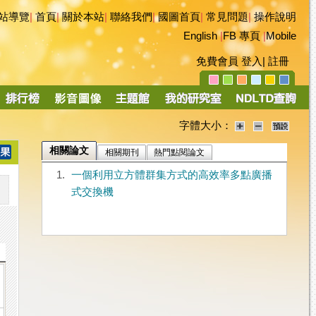
站導覽
|
首頁
|
關於本站
|
聯絡我們
|
國圖首頁
|
常見問題
|
操作說明
English
|
FB 專頁
|
Mobile
免費會員
登入
|
註冊
字體大小：
相關論文
相關期刊
熱門點閱論文
1.
一個利用立方體群集方式的高效率多點廣播
式交換機