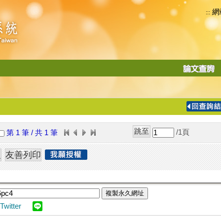
網
:::
功
能
切
換
導
覽
/1
頁
第 1 筆 / 共 1 筆
列
複製永久網址
Twitter