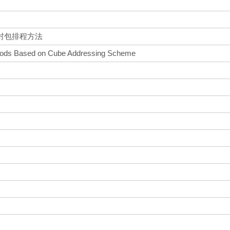
封包排程方法
thods Based on Cube Addressing Scheme