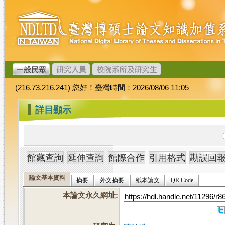
跳
臺
到
灣
主
博
要
碩
內
士
容
論
文
(216.73.216.241) 您好！臺灣時間：2026/08/06 11:05
加
值
:::
詳目顯示
系
統
論文基本資料
摘要
外文摘要
紙本論文
QR Code
本論文永久網址
: