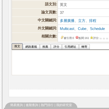
語文別:
英文
論文頁數:
37
中文關鍵詞:
多層廣播
、
立方
、
排程
外文關鍵詞:
Multicast
、
Cube
、
Schedule
相關次數:
被引用:0
點閱:161
評分:
推文
網路書籤
推薦
評分
引用網址
轉寄
簡易查詢
|
進階查詢
|
熱門排行
|
我的研究室