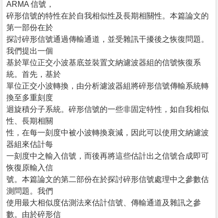
ARMA 信號，
碎形信號的特性在於自我相似性及長期相關性。本篇論文的
第一部份在於
探討碎形信號通過傳輸通道，並受雜訊干擾後之恢復問題。
我們提出一個
基於單位正交小波基底並裝置文納濾波器組的信號恢復系
統。首先，基於
單位正交小波轉換，由分析濾波器組將碎形信號傳輸系統轉
換至多重刻度
迴旋積分子系統。碎形信號的一些非固定特性，如自我相似
性、長期相關
性，在每一刻度中被小波轉換衰減，因此可以使用文納濾波
器組來估計每
一刻度中之輸入信號，而後再將這些估計出之信號合成即可
恢復原輸入信
號。本篇論文的第二部份在於探討碎形信號處理中之參數估
測問題。我們
使用最大相似度估測法來估計信號、傳輸通道及雜訊之參
數。由於碎形信