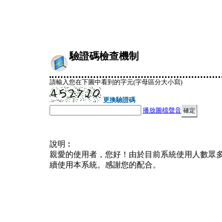
驗證碼檢查機制
請輸入您在下圖中看到的字元(字母區分大小寫)
更換驗證碼
播放圖檔聲音
說明︰
親愛的使用者，您好！由於目前系統使用人數眾
續使用本系統。感謝您的配合。