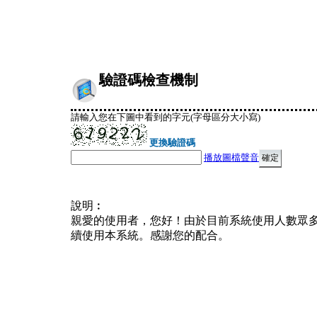
驗證碼檢查機制
請輸入您在下圖中看到的字元(字母區分大小寫)
更換驗證碼
播放圖檔聲音
說明︰
親愛的使用者，您好！由於目前系統使用人數眾
續使用本系統。感謝您的配合。