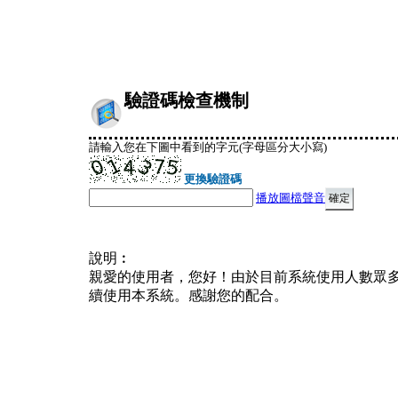
驗證碼檢查機制
請輸入您在下圖中看到的字元(字母區分大小寫)
更換驗證碼
播放圖檔聲音
說明︰
親愛的使用者，您好！由於目前系統使用人數眾
續使用本系統。感謝您的配合。