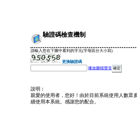
驗證碼檢查機制
請輸入您在下圖中看到的字元(字母區分大小寫)
更換驗證碼
播放圖檔聲音
說明︰
親愛的使用者，您好！由於目前系統使用人數眾
續使用本系統。感謝您的配合。