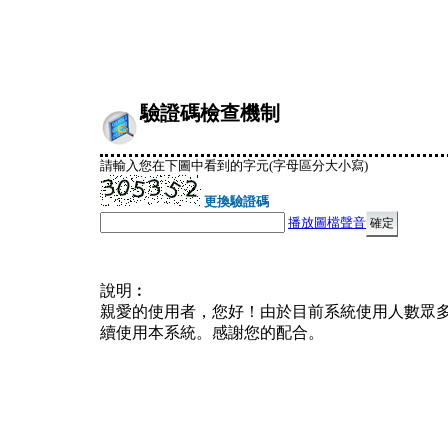
驗證碼檢查機制
請輸入您在下圖中看到的字元(字母區分大小寫)
更換驗證碼
播放圖檔聲音
說明︰
親愛的使用者，您好！由於目前系統使用人數眾
續使用本系統。感謝您的配合。