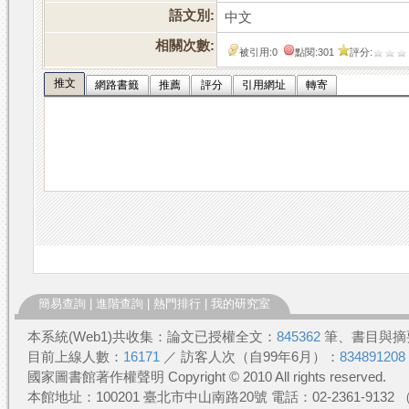
語文別:
中文
相關次數:
被引用:0
點閱:301
評分:
推文
網路書籤
推薦
評分
引用網址
轉寄
簡易查詢
|
進階查詢
|
熱門排行
|
我的研究室
本系統(Web1)共收集：論文已授權全文：
845362
筆、書目與摘
目前上線人數：
16171
／ 訪客人次（自99年6月）：
834891208
國家圖書館著作權聲明 Copyright © 2010 All rights reserved.
本館地址：100201 臺北市中山南路20號 電話：02-2361-913