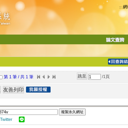
網
:::
功
能
切
換
導
覽
/1
頁
第 1 筆 / 共 1 筆
列
複製永久網址
Twitter