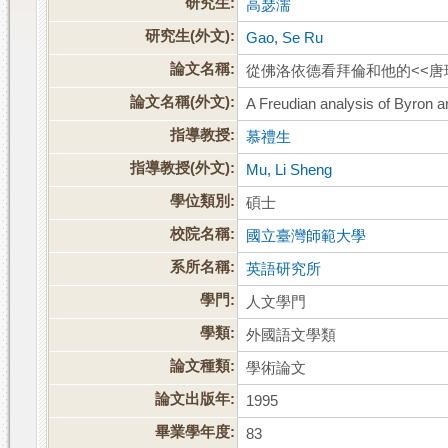
研究生:
高瑟濡
研究生(外文):
Gao, Se Ru
論文名稱:
從佛洛依德看拜倫和他的<<唐
論文名稱(外文):
A Freudian analysis of Byron a
指導教授:
慕禮生
指導教授(外文):
Mu, Li Sheng
學位類別:
碩士
校院名稱:
國立臺灣師範大學
系所名稱:
英語研究所
學門:
人文學門
學類:
外國語文學類
論文種類:
學術論文
論文出版年:
1995
畢業學年度:
83