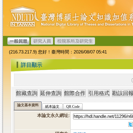
跳
臺
到
灣
主
博
要
碩
內
士
容
論
文
(216.73.217.9) 您好！臺灣時間：2026/08/07 05:41
加
值
:::
詳目顯示
系
統
論文基本資料
紙本論文
QR Code
本論文永久網址
: