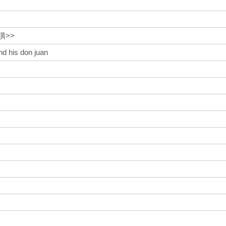
璜>>
nd his don juan