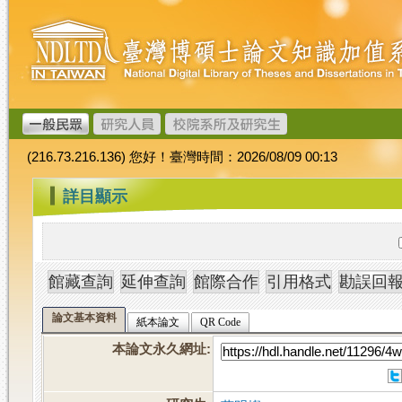
跳
臺
到
灣
主
博
要
碩
內
士
容
論
文
(216.73.216.136) 您好！臺灣時間：2026/08/09 00:13
加
值
:::
詳目顯示
系
統
論文基本資料
紙本論文
QR Code
本論文永久網址
: