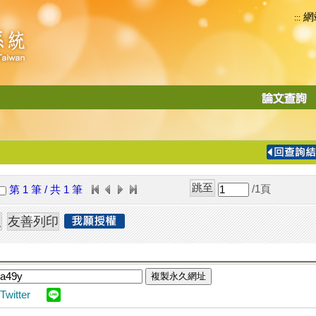
網
:::
功
能
切
換
導
覽
/1
頁
第 1 筆 / 共 1 筆
列
複製永久網址
Twitter