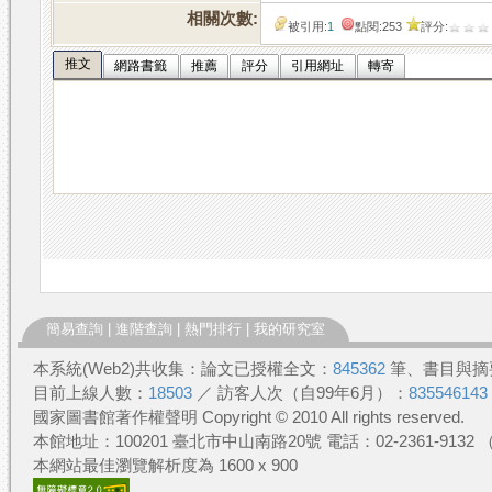
相關次數:
被引用:
1
點閱:253
評分:
推文
網路書籤
推薦
評分
引用網址
轉寄
簡易查詢
|
進階查詢
|
熱門排行
|
我的研究室
本系統(Web2)共收集：論文已授權全文：
845362
筆、書目與摘
目前上線人數：
18503
／ 訪客人次（自99年6月）：
835546143
國家圖書館著作權聲明 Copyright © 2010 All rights reserved.
本館地址：100201 臺北市中山南路20號 電話：02-2361-913
本網站最佳瀏覽解析度為 1600 x 900