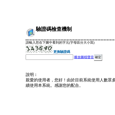
驗證碼檢查機制
請輸入您在下圖中看到的字元(字母區分大小寫)
更換驗證碼
播放圖檔聲音
說明︰
親愛的使用者，您好！由於目前系統使用人數眾
續使用本系統。感謝您的配合。