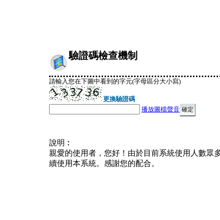
驗證碼檢查機制
請輸入您在下圖中看到的字元(字母區分大小寫)
更換驗證碼
播放圖檔聲音
說明︰
親愛的使用者，您好！由於目前系統使用人數眾
續使用本系統。感謝您的配合。