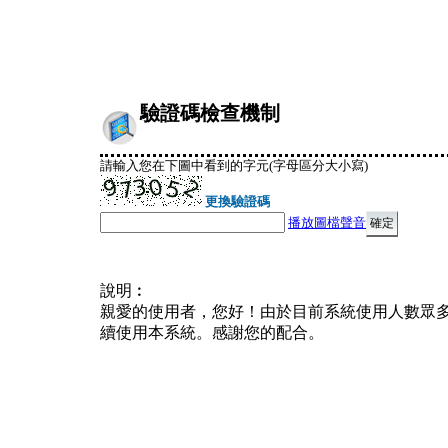
驗證碼檢查機制
請輸入您在下圖中看到的字元(字母區分大小寫)
更換驗證碼
播放圖檔聲音
說明︰
親愛的使用者，您好！由於目前系統使用人數眾
續使用本系統。感謝您的配合。