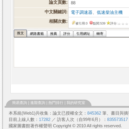
論文頁數:
88
中文關鍵詞:
電子調速器
、
低速柴油主機
相關次數:
被引用:0
點閱:539
評分:
推文
網路書籤
推薦
評分
引用網址
轉寄
簡易查詢
|
進階查詢
|
熱門排行
|
我的研究室
本系統(Web1)共收集：論文已授權全文：
845362
筆、書目與摘
目前上線人數：
17282
／ 訪客人次（自99年6月）：
835573517
國家圖書館著作權聲明 Copyright © 2010 All rights reserved.