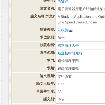
研究生:
馬豐源
論文名稱:
電子調速器應用於船舶低速柴
論文名稱(外文):
A Study of Application and Opt
Low Speed Diesel Engine
指導教授:
莊政義
學位類別:
碩士
校院名稱:
國立海洋大學
系所名稱:
航運技術研究所
學門:
運輸服務學門
學類:
運輸管理學類
論文種類:
學術論文
論文出版年:
1995
畢業學年度:
83
語文別:
中文