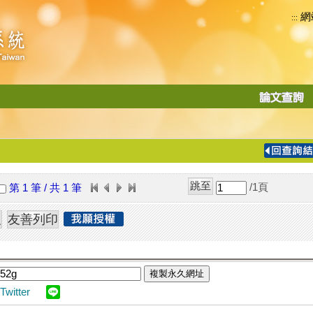
網
:::
功
能
切
換
導
覽
/1
頁
第 1 筆 / 共 1 筆
列
複製永久網址
Twitter