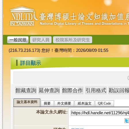
跳
臺
到
灣
主
博
要
碩
內
士
容
論
文
(216.73.216.173) 您好！臺灣時間：2026/08/09 01:55
加
值
:::
詳目顯示
系
統
論文基本資料
摘要
外文摘要
紙本論文
QR Code
本論文永久網址
: