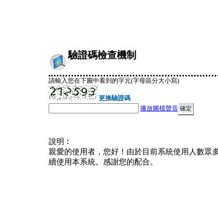
驗證碼檢查機制
請輸入您在下圖中看到的字元(字母區分大小寫)
更換驗證碼
播放圖檔聲音
說明︰
親愛的使用者，您好！由於目前系統使用人數眾
續使用本系統。感謝您的配合。