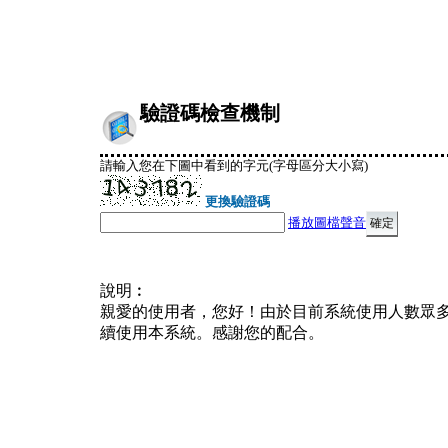
驗證碼檢查機制
請輸入您在下圖中看到的字元(字母區分大小寫)
更換驗證碼
播放圖檔聲音
說明︰
親愛的使用者，您好！由於目前系統使用人數眾
續使用本系統。感謝您的配合。