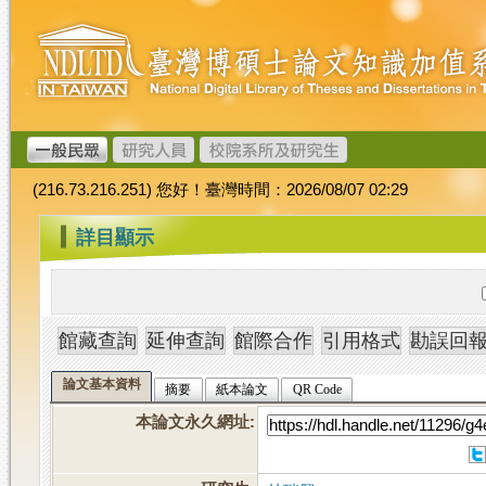
跳
臺
到
灣
主
博
要
碩
內
士
容
論
文
(216.73.216.251) 您好！臺灣時間：2026/08/07 02:29
加
值
:::
詳目顯示
系
統
論文基本資料
摘要
紙本論文
QR Code
本論文永久網址
: