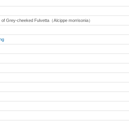
gy of Grey-cheeked Fulvetta（Alcippe morrisonia）
ang