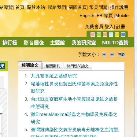
站導覽
|
首頁
|
關於本站
|
聯絡我們
|
國圖首頁
|
常見問題
|
操作說明
English
|
FB 專頁
|
Mobile
免費會員
登入
|
註冊
字體大小：
相關論文
相關期刊
熱門點閱論文
1.
九孔繁養殖之基礎研究
2.
豬萎縮性鼻炎粗製巴氏桿菌毒素之免疫原性
狀研究
3.
台北縣貢寮鄉草生地小黃腹鼠及鬼鼠之族群
生態研究
4.
雞EimeriaMaxima球蟲之生物學及免疫學之
研究
5.
臺灣雞傳染性支氣管炎病毒分離株之血清型,