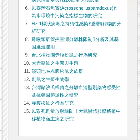
病原性測定與H120疫苗保護試驗
6.
以臺灣石魚賓(Acrosscheilusparadoxus)作
為水環境中污染之指標生物的研究
7.
Hz-1桿狀病毒之持續性感染相關轉錄物的分
析研究
8.
雞喉頭氣管炎臺灣分離株限制分析及其基
因選殖運用
9.
台北植物園赤腹松鼠之行為研究
10.
大赤鼯鼠之生態與生殖
11.
溪頭地區赤腹松鼠之族群
12.
刺鼠之生殖生物學
13.
台灣豬沙氏桿菌之分離血清型別藥物感受性
及抗藥因傳遞性之研究
14.
赤腹松鼠之行為研究
15.
以致死劑量放射線防止大鼠異體肢體移植中
移植物宿主病之研究