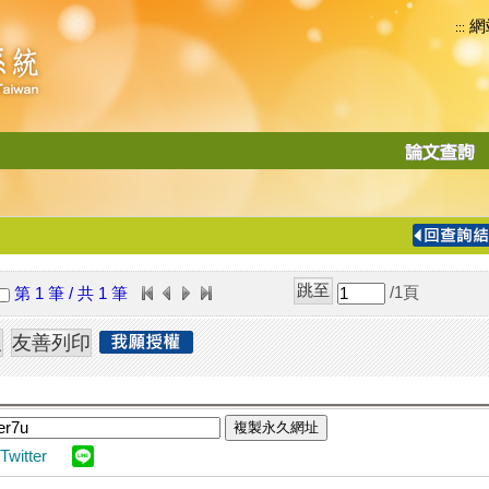
網
:::
功
能
切
換
導
覽
/1
頁
第 1 筆 / 共 1 筆
列
複製永久網址
Twitter