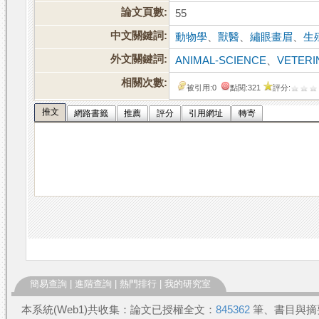
論文頁數:
55
中文關鍵詞:
動物學
、
獸醫
、
繡眼畫眉
、
生
外文關鍵詞:
ANIMAL-SCIENCE
、
VETERI
相關次數:
被引用:0
點閱:321
評分:
推文
網路書籤
推薦
評分
引用網址
轉寄
簡易查詢
|
進階查詢
|
熱門排行
|
我的研究室
本系統(Web1)共收集：論文已授權全文：
845362
筆、書目與摘