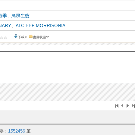
殖季
、
鳥群生態
NARY
、
ALCIPPE MORRISONIA
下載:0
書目收藏:2
要：
1552456
筆