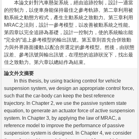
本論文針對汽車懸架系統，經由追跡控制，設計一適當
的控制力，以使車身能保持最佳之參考軌跡。第二章利用被
動系統之動態方程式，產生主動系統之致動力。第三章利用
MRAC之法則，設計一參考模型，以改善被動系統之性能。
第四章以完全追跡為基礎，設計一控制力，使的系統輸出能
“完全的”追上參考模型的輸出訊號。第五章則首先合併致動
力與外界路面擾動,以配合所選定的參考模型。然後，由狀態
誤差、參考訊號與輸出訊號，在理想的追跡狀況下，找出最
佳之致動力。第六章以總結作為結束。
論文外文摘要
In this thesis, by using tracking control for vehicle
suspension system, we design an appropriate control force,
such that the car-body can keep the best reference
trajectory. In Chapter 2, we use the passive system state
equation, to generate an actuator force of active suspension
system. In Chapter 3, by applying the law of MRAC, a
reference model to improve the performance of passive
suspension system is designed. In Chapter 4, we consider