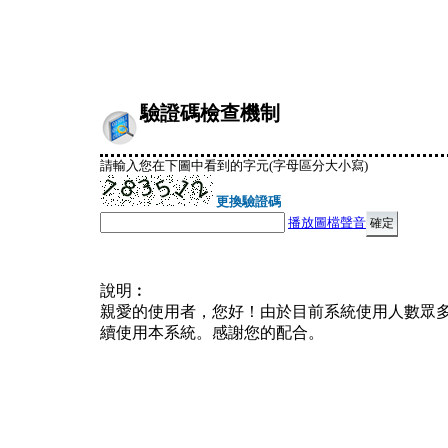
驗證碼檢查機制
請輸入您在下圖中看到的字元(字母區分大小寫)
更換驗證碼
播放圖檔聲音
說明︰
親愛的使用者，您好！由於目前系統使用人數眾
續使用本系統。感謝您的配合。